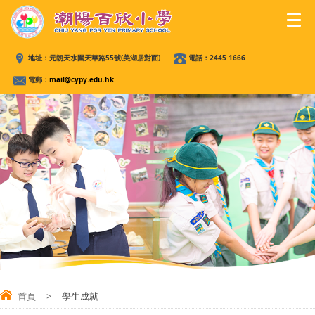
地址：
元朗天水圍天華路55號(美湖居對面)
電話：
2445 1666
電郵：
mail@cypy.edu.hk
首頁
>
學生成就