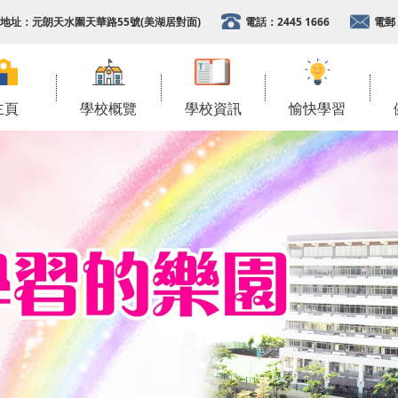
地址：
元朗天水圍天華路55號(美湖居對面)
電話：
2445 1666
電郵
主頁
學校概覽
學校資訊
愉快學習