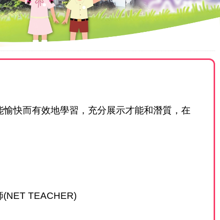
能愉快而有效地學習，充分展示才能和潛質，在
師
(NET TEACHER)