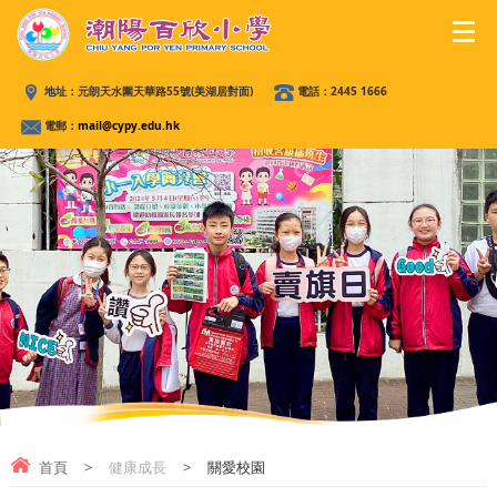
地址：
元朗天水圍天華路55號(美湖居對面)
電話：
2445 1666
電郵：
mail@cypy.edu.hk
首頁
>
健康成長
>
關愛校園