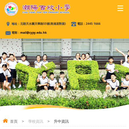
地址：
元朗天水圍天華路55號(美湖居對面)
電話：
2445 1666
電郵：
mail@cypy.edu.hk
首頁
>
學校資訊
>
升中資訊