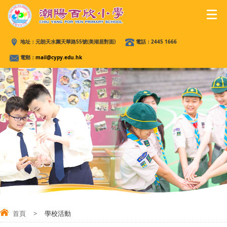
地址：
元朗天水圍天華路55號(美湖居對面)
電話：
2445 1666
電郵：
mail@cypy.edu.hk
首頁
>
學校活動