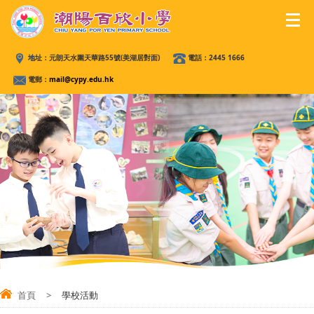
地址：
元朗天水圍天華路55號(美湖居對面)
電話：
2445 1666
電郵：
mail@cypy.edu.hk
首頁
>
學校活動