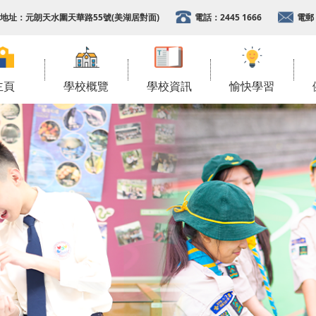
地址：
元朗天水圍天華路55號(美湖居對面)
電話：
2445 1666
電郵
主頁
學校概覽
學校資訊
愉快學習