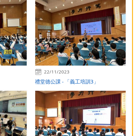
22/11/2023
》
禮堂德公課 - 「義工培訓3」