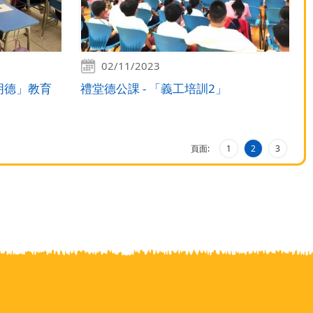
02/11/2023
明德」教育
禮堂德公課 - 「義工培訓2」
頁面:
1
2
3