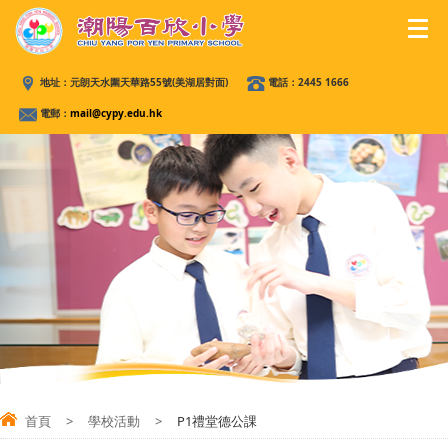
地址：
元朗天水圍天華路55號(美湖居對面)
電話：
2445 1666
電郵：
mail@cypy.edu.hk
首頁
>
學校活動
>
P1禮堂德公課