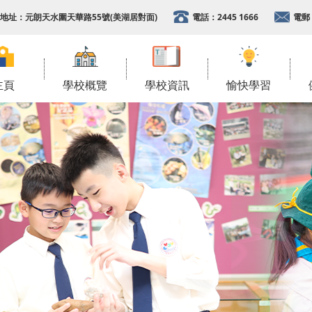
地址：
元朗天水圍天華路55號(美湖居對面)
電話：
2445 1666
電郵
主頁
學校概覽
學校資訊
愉快學習