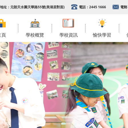
地址：
元朗天水圍天華路55號(美湖居對面)
電話：
2445 1666
電郵
主頁
學校概覽
學校資訊
愉快學習