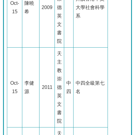
Oct-
陳曉
2009
德
大學社會科學
15
希
英
系
文
書
院
天
主
教
崇
Oct-
李健
中
中四全級第七
2011
德
15
源
四
名
英
文
書
院
天