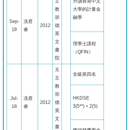
主
升讀香港中文
教
大學的計量金
崇
融學
Sep-
冼君
2012
德
18
睿
英
文
理學士課程
書
（
QFIN
）
院
天
全級第四名
主
教
崇
HKDSE
Jul-
冼君
2012
德
3(5**) + 2(5)
18
睿
英
文
書