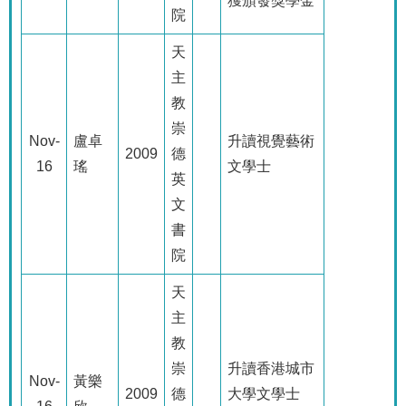
獲頒發獎學金
院
天
主
教
崇
Nov-
盧卓
升讀視覺藝術
2009
德
16
瑤
文學士
英
文
書
院
天
主
教
崇
升讀香港城市
Nov-
黃樂
2009
德
大學文學士