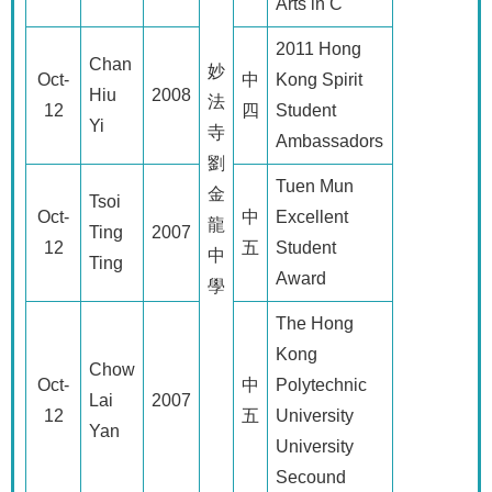
Arts in C
2011 Hong
Chan
妙
Oct-
中
Kong Spirit
Hiu
2008
法
12
四
Student
Yi
寺
Ambassadors
劉
Tuen Mun
金
Tsoi
Oct-
中
Excellent
龍
Ting
2007
12
五
Student
中
Ting
Award
學
The Hong
Kong
Chow
Oct-
中
Polytechnic
Lai
2007
12
五
University
Yan
University
Secound