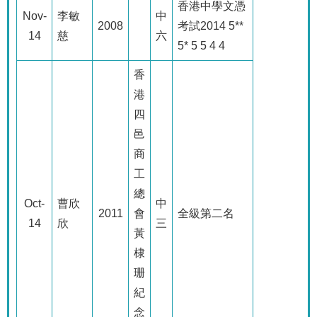
香港中學文憑
Nov-
李敏
中
2008
考試
2014 5**
14
慈
六
5* 5 5 4 4
香
港
四
邑
商
工
總
Oct-
曹欣
中
2011
會
全級第二名
14
欣
三
黃
棣
珊
紀
念