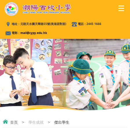
地址：
元朗天水圍天華路55號(美湖居對面)
電話：
2445 1666
電郵：
mail@cypy.edu.hk
首頁
>
學生成就
>
傑出學生