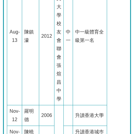
大
學
校
Aug-
陳鎮
友
中
中一級體育全
2012
13
濠
會
一
級第一名
聯
會
張
煊
昌
中
學
Nov-
羅明
2006
升讀香港大學
12
德
Nov-
陳曉
升讀香港城巿