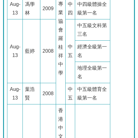
專
Aug-
馮學
中
中四級體操全
2009
業
13
林
四
級第一名
協
中五級文科第
會
三名
羅
Aug-
中
經濟全級第一
桂
藍婷
2008
13
五
名
祥
中
地理全級第一
學
名
Aug-
葉浩
中
中五級體育全
2008
13
賢
五
級第一名
香
港
中
文