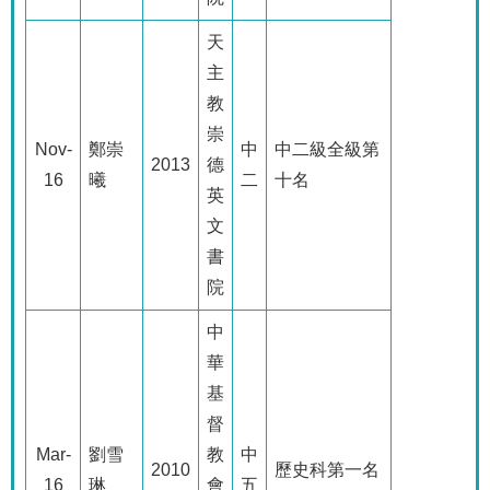
天
主
教
崇
Nov-
鄭崇
中
中二級全級第
2013
德
16
曦
二
十名
英
文
書
院
中
華
基
督
Mar-
劉雪
教
中
2010
歷史科第一名
16
琳
會
五