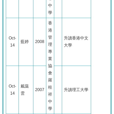
中
學
香
港
管
Oct-
升讀香港中文
藍婷
2008
理
14
大學
專
業
協
會
羅
Oct-
戴藹
桂
2007
升讀理工大學
14
雲
祥
中
學