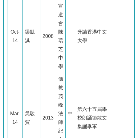
宣
道
會
Oct-
梁凱
陳
升讀香港中文
2008
14
淇
瑞
大學
芝
中
學
佛
教
茂
峰
第六十五屆學
Mar-
吳駿
法
中
2013
校朗誦節散文
14
賀
師
一
集誦季軍
紀