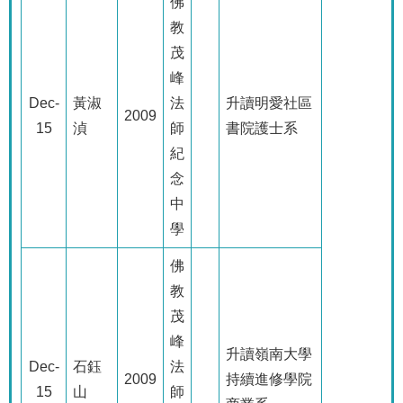
佛
教
茂
峰
Dec-
黃淑
法
升讀明愛社區
2009
15
湞
師
書院護士系
紀
念
中
學
佛
教
茂
峰
升讀嶺南大學
Dec-
石鈺
法
2009
持續進修學院
15
山
師