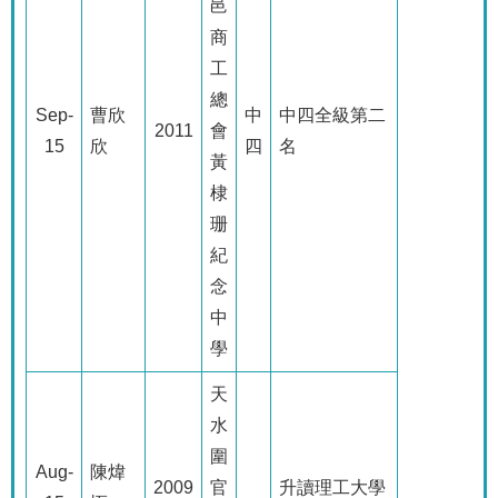
邑
商
工
總
Sep-
曹欣
中
中四全級第二
2011
會
15
欣
四
名
黃
棣
珊
紀
念
中
學
天
水
圍
Aug-
陳煒
2009
官
升讀理工大學