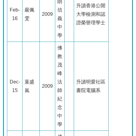
朗
升讀香港公開
Feb-
嚴佩
信
2009
大學檢測和認
16
雯
義
證榮譽理學士
中
學
佛
教
茂
峰
Dec-
葉盛
法
升讀明愛社區
2009
15
嵐
師
書院電腦系
紀
念
中
學