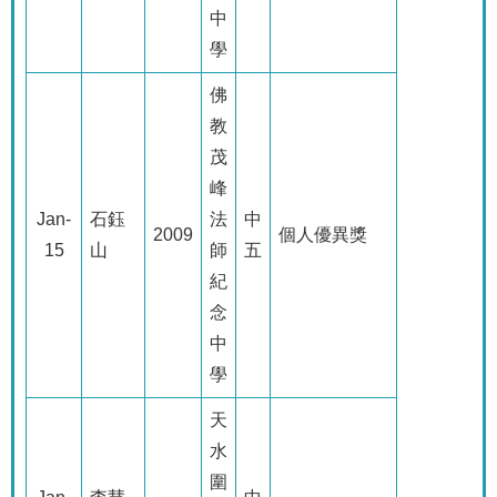
中
學
佛
教
茂
峰
Jan-
石鈺
法
中
2009
個人優異獎
15
山
師
五
紀
念
中
學
天
水
圍