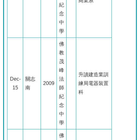
商業系
紀
念
中
學
佛
教
茂
峰
升讀建造業訓
Dec-
關志
法
2009
練局電器裝置
15
南
師
科
紀
念
中
學
佛