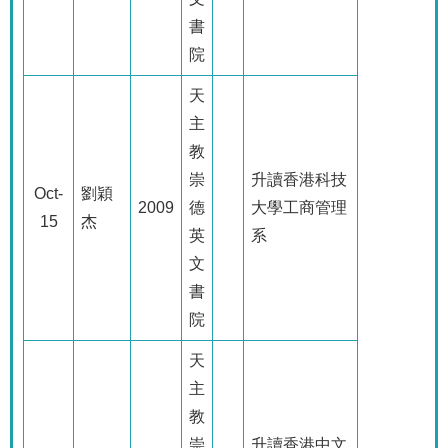
書
院
天
主
教
崇
升讀香港科技
Oct-
劉穎
2009
德
大學工商管理
15
杰
英
系
文
書
院
天
主
教
崇
升讀香港中文