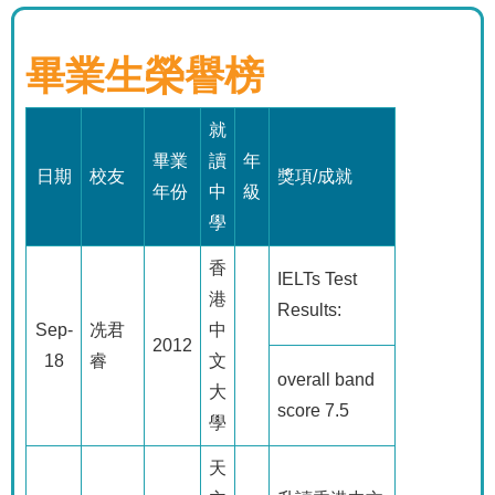
畢業生榮譽榜
就
畢業
讀
年
日期
校友
獎項
/
成就
年份
中
級
學
香
IELTs Test
港
Results:
Sep-
冼君
中
2012
18
睿
文
overall band
大
score 7.5
學
天