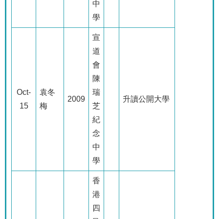
中
學
宣
道
會
陳
Oct-
袁冬
瑞
2009
升讀公開大學
15
梅
芝
紀
念
中
學
香
港
四