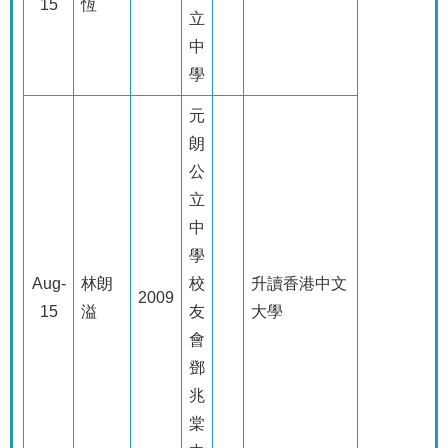
15
恆
立
中
學
元
朗
公
立
中
學
Aug-
林朗
校
升讀香港中文
2009
15
溢
友
大學
會
鄧
兆
棠