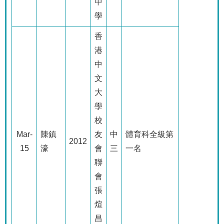
中
學
香
港
中
文
大
學
校
Mar-
陳鎮
友
中
體育科全級第
2012
15
濠
會
三
一名
聯
會
張
煊
昌