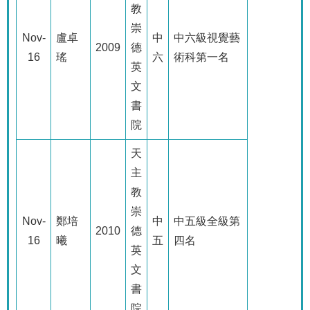
教
崇
Nov-
盧卓
中
中六級視覺藝
2009
德
16
瑤
六
術科第一名
英
文
書
院
天
主
教
崇
Nov-
鄭培
中
中五級全級第
2010
德
16
曦
五
四名
英
文
書
院