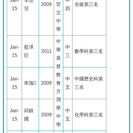
Jan-
李慧
中
2009
官
全級第三名
15
兒
四
立
中
學
中
Jan-
藍澤
中
華
2011
數學科第三名
15
巨
三
基
督
教
Jan-
中
中國歷史科第
朱珈
2009
會
15
五
三名
方
潤
華
Jan-
邱鎮
中
2009
化學科第三名
中
15
國
五
學