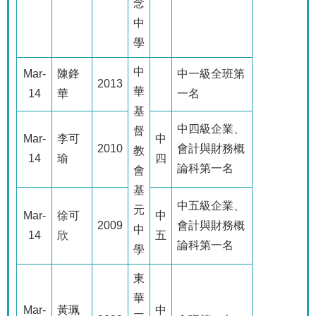
念
中
學
中
Mar-
陳鋒
中一級全班第
2013
華
14
華
一名
基
中四級企業、
督
Mar-
李可
中
2010
會計與財務概
教
14
瑜
四
論科第一名
會
基
中五級企業、
元
Mar-
徐可
中
2009
會計與財務概
中
14
欣
五
論科第一名
學
東
華
Mar-
黃珮
中