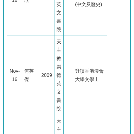
16
欣
英
(
中文及歷史
)
文
書
院
天
主
教
崇
Nov-
何英
升讀香港浸會
2009
德
16
傑
大學文學士
英
文
書
院
天
主