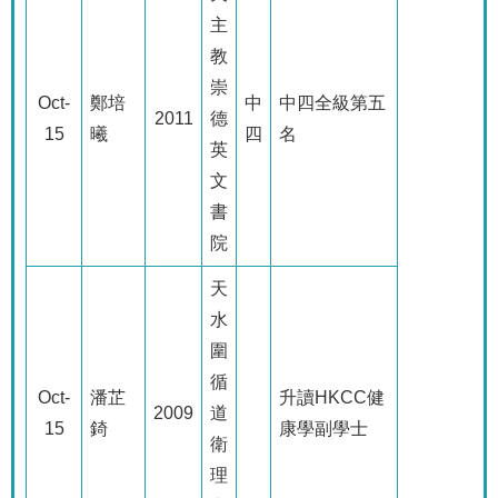
主
教
崇
Oct-
鄭培
中
中四全級第五
2011
德
15
曦
四
名
英
文
書
院
天
水
圍
循
Oct-
潘芷
升讀
HKCC
健
2009
道
15
錡
康學副學士
衛
理