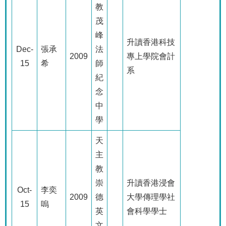
教
茂
峰
升讀香港科技
Dec-
張承
法
2009
專上學院會計
15
希
師
系
紀
念
中
學
天
主
教
崇
升讀香港浸會
Oct-
李奕
2009
德
大學傳理學社
15
嗚
英
會科學學士
文