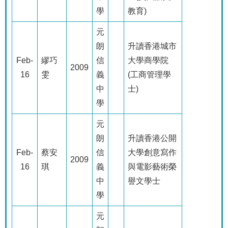
學
教育
)
元
朗
升讀香港城市
Feb-
繆巧
信
大學商學院
2009
16
雯
義
(
工商管理學
中
士
)
學
元
朗
升讀香港公開
Feb-
蔡安
信
大學創意寫作
2009
16
琪
義
與電影藝術榮
中
譽文學士
學
元