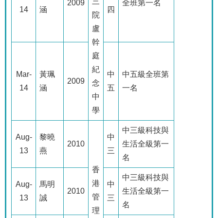
三
2009
全班第一名
14
涵
四
院
盧
幹
庭
紀
Mar-
黃珮
中
中五級全班第
2009
念
14
涵
五
一名
中
學
中三級科技與
Aug-
黎曉
中
2010
生活全級第一
13
燕
三
名
香
中三級科技與
港
Aug-
馬明
中
2010
生活全級第一
管
13
誠
三
名
理