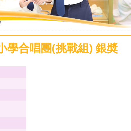
奬
小學合唱團(挑戰組) 銀奬