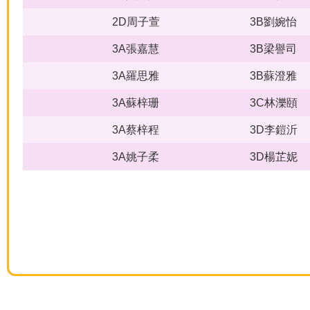
2D周子萱
3B劉婉怡
3A張嘉慧
3B梁譽司
3A羅思雅
3B蘇澄雅
3A蘇梓珊
3C林濼頤
3A蔡梓程
3D李鎧沂
3A姚子柔
3D楊芷妮