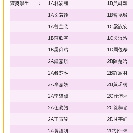
獲獎學生
：
1A林浚頤
1B吳凱穎
1A文若禤
1B曾曉璐
1A曾芷欣
1C梁謀安
1B莊欣寧
1C吳汶洛
1B梁俐晴
1D周俊希
2A鍾嘉琪
2B陳楚晗
2A黎楚琳
2B許宸羽
2A李嘉妍
2B黃晞桐
2A李肇熙
2C薛沛琳
2A伍俊皓
2C徐梓瑜
2A王寶兒
2D甘宇軒
2A黃語姸
2D胡仟琳