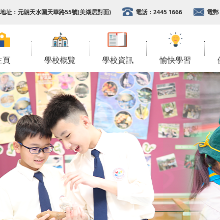
地址：
元朗天水圍天華路55號(美湖居對面)
電話：
2445 1666
電郵
主頁
學校概覽
學校資訊
愉快學習