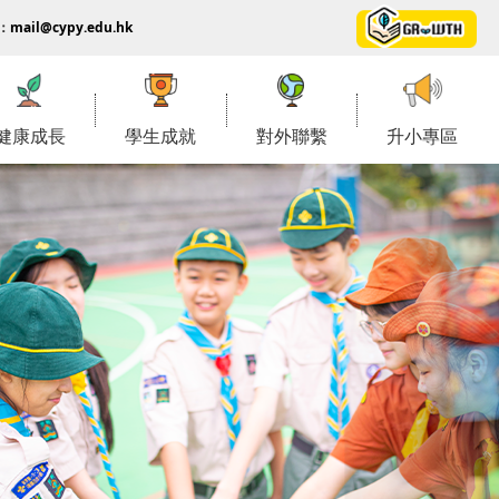
：
mail@cypy.edu.hk
健康成長
學生成就
對外聯繫
升小專區