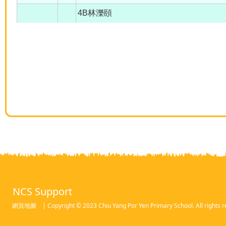
4B林濼頤
NCS Support
網頁地圖
| Copyright © 2023 Chiu Yang Por Yen Primary School. All rights r