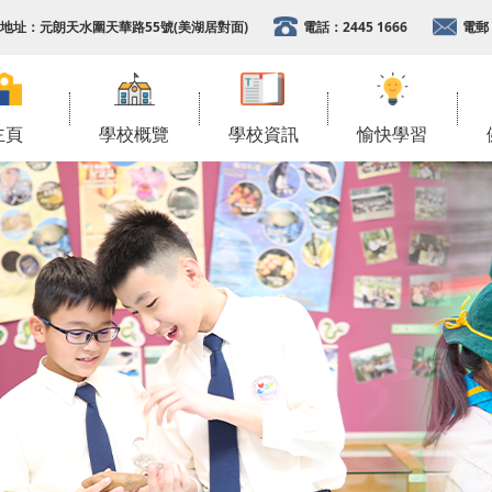
地址：
元朗天水圍天華路55號(美湖居對面)
電話：
2445 1666
電郵
主頁
學校概覽
學校資訊
愉快學習