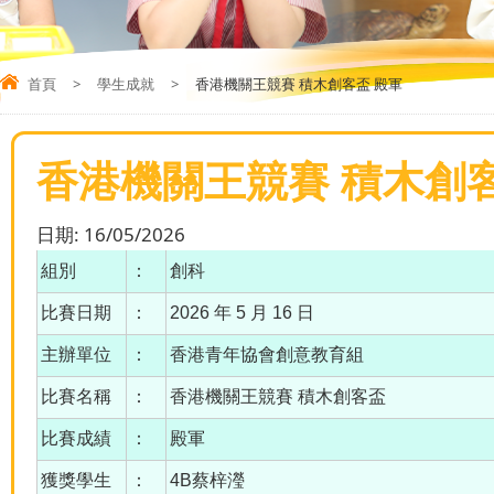
首頁
>
學生成就
>
香港機關王競賽 積木創客盃 殿軍
香港機關王競賽 積木創客
日期:
16/05/2026
組別
：
創科
比賽日期
：
2026 年 5 月 16 日
主辦單位
：
香港青年協會創意教育組
比賽名稱
：
香港機關王競賽 積木創客盃
比賽成績
：
殿軍
獲獎學生
：
4B蔡梓瀅