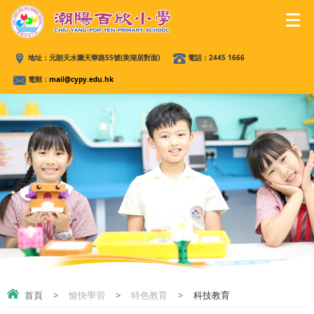
地址：
元朗天水圍天華路55號(美湖居對面)
電話：
2445 1666
電郵：
mail@cypy.edu.hk
首頁
>
愉快學習
>
特色教育
>
科技教育